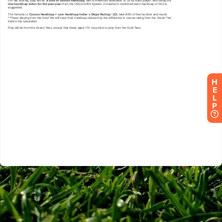
H
E
L
P