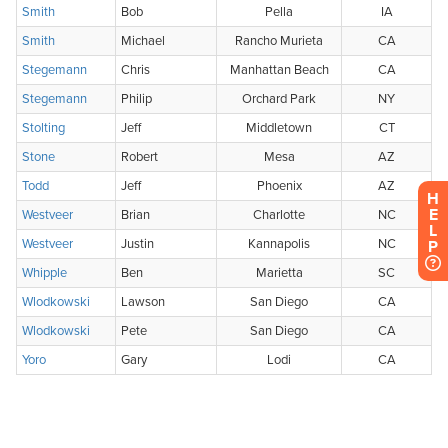
H
E
L
P